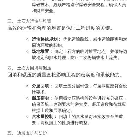
爆破技术。必须严格遵守爆破安全规程，确保人员
和财产安全。
三、 土石方运输与堆置
高效的运输和合理的堆置是保证工程进度的关键。
运输路线规划：
优化运输路线，减少运输距离和对
周边环境的影响。
场地堆置：
确定土石方的临时堆置地点，并做好边
坡稳定和排水处理，防止二次坍塌或水土流失。
四、 土石方回填与碾压
回填和碾压的质量直接影响工程的密实度和承载能力。
分层回填：
回填土应分层铺设，每层厚度应符合设
计要求。
碾压密实：
使用振动压路机等设备进行充分碾压，
确保回填土达到要求的密实度。碾压遍数和荷载应
根据土质和层厚确定。
含水量控制：
回填土的含水量对压实效果至关重
要，需根据土的性质进行调整。
五、 边坡支护与防护