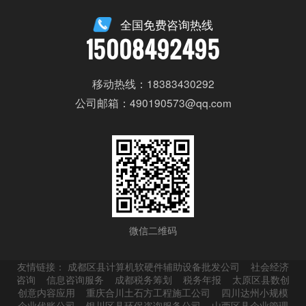
全国免费咨询热线
15008492495
移动热线：18383430292
公司邮箱：490190573@qq.com
微信二维码
友情链接：
成都区县计算机软硬件辅助设备批发公司
社会经济
咨询
信息咨询服务
成都税务筹划
税务年报
太原区县数创
创意内容应用
重庆合川土石方工程施工公司
四川达州小规模
企业代账公司
银川区县环保咨询服务公司
山西区县企业管理