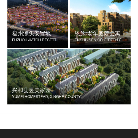
福州漈头安置地
恩施·老年庭院公寓
FUZHOU JIATOU RESETTLEMENT SITE
ENSHI · SENIOR CITIZEN COURTYARD APARTMENT
兴和县昱美家园
YUMEI HOMESTEAD, XINGHE COUNTY