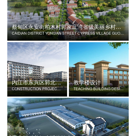
蔡甸区永安街柏木村郭家庄湾省级美丽乡村试点建设项目
CAIDIAN DISTRICT YONG'AN STREET CYPRESS VILLAGE GUOJIAZHUANG BAY PROVINCIAL BEAUTIFUL VILLAGE PILOT CONSTRUCTION PROJECT
内江市东兴区郭北养老服务中心建设项目
教学楼设计
CONSTRUCTION PROJECT OF GUOBEI ELDERLY SERVICE CENTER IN DONGXING DISTRICT, NEIJIANG CITY
TEACHING BUILDING DESIGN