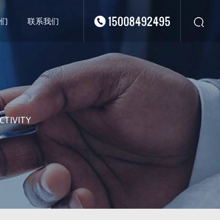
15008492495
们
联系我们
华东
华北
华南
华中
西南
CTIVITY
西北
东南