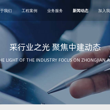
于我们
工程案例
业务服务
新闻动态
加入我
建筑设计
市政设计
电力设计
商物粮储藏（冷库冷冻）
采行业之光 聚焦中建动态
农林设计
勘察资质
水利设计
风景园林
土地规划
城乡规划
HE LIGHT OF THE INDUSTRY FOCUS ON ZHONGJIAN A
工程测绘
工程咨询
工程造价