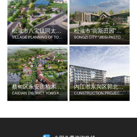
松滋市八宝镇同太湖村村庄规划
松滋市“街斯田园”美丽乡村示范片建设项目
VILLAGE PLANNING OF TONGTAIHU VILLAGE, BABAO TOWN, SONGZI CITY
SONGZI CITY "JIESI PASTORAL" BEAUTIFUL RURAL DEMONSTRATION FILM CONSTRUCTION PROJECT
蔡甸区永安街柏木村郭家庄湾省级美丽乡村试点建设项目
内江市东兴区郭北养老服务中心建设项目
CAIDIAN DISTRICT YONG'AN STREET CYPRESS VILLAGE GUOJIAZHUANG BAY PROVINCIAL BEAUTIFUL VILLAGE PILOT CONSTRUCTION PROJECT
CONSTRUCTION PROJECT OF GUOBEI ELDERLY SERVICE CENTER IN DONGXING DISTRICT, NEIJIANG CITY